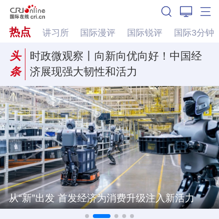
热点
讲习所
国际漫评
国际锐评
国际3分钟
头
时政微观察丨向新向优向好！中国经
条
济展现强大韧性和活力
从“新”出发 首发经济为消费升级注入新活力