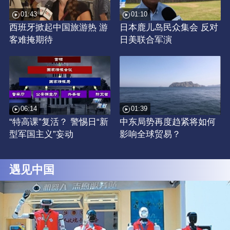
01:43
01:10
西班牙掀起中国旅游热 游
日本鹿儿岛民众集会 反对
客难掩期待
日美联合军演
06:14
01:39
“特高课”复活？ 警惕日“新
中东局势再度趋紧将如何
型军国主义”妄动
影响全球贸易？
遇见中国