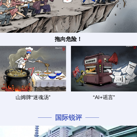
拖向危险！
山姆牌“迷魂汤”
“AI+谣言”
国际锐评