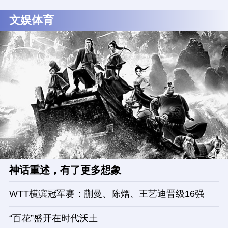
文娱体育
神话重述，有了更多想象
WTT横滨冠军赛：蒯曼、陈熠、王艺迪晋级16强
“百花”盛开在时代沃土